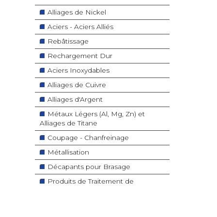
Alliages de Nickel
Aciers - Aciers Alliés
Rebâtissage
Rechargement Dur
Aciers Inoxydables
Alliages de Cuivre
Alliages d'Argent
Métaux Légers (Al, Mg, Zn) et
Alliages de Titane
Coupage - Chanfreinage
Métallisation
Décapants pour Brasage
Produits de Traitement de
Surfaces
Produits Divers