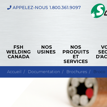
Aller
APPELEZ-NOUS
1.800.361.9097
au
contenu
principal
FSH
NOS
NOS
V
Main
WELDING
USINES
PRODUITS
SE
navigation
CANADA
ET
D'AC
SERVICES
Accueil
Documentation
Brochures
Broco