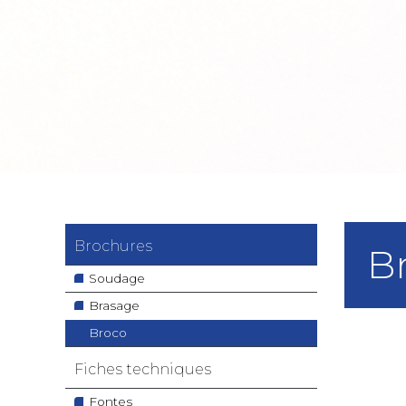
Navigation
Brochures
B
principale
Soudage
Brasage
Broco
Fiches techniques
Fontes