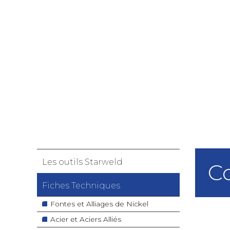
Navigation
Les outils Starweld
C
principale
Fiches Techniques
Fontes et Alliages de Nickel
Acier et Aciers Alliés