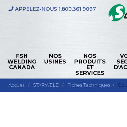
Aller
APPELEZ-NOUS
1.800.361.9097
au
contenu
principal
FSH
NOS
NOS
V
Main
WELDING
USINES
PRODUITS
SE
navigation
CANADA
ET
D'AC
SERVICES
Accueil
STARWELD
Fiches Techniques
Cou